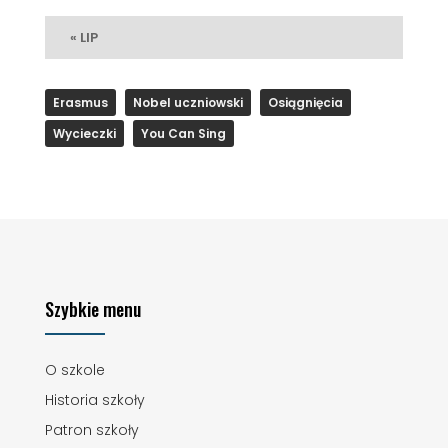
« LIP
Erasmus
Nobel uczniowski
Osiągnięcia
Wycieczki
You Can Sing
Szybkie menu
O szkole
Historia szkoły
Patron szkoły