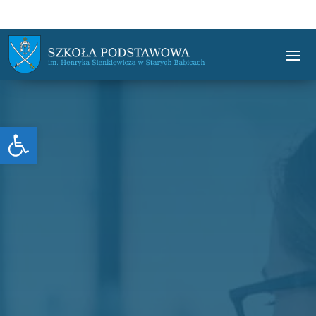
Otwórz pasek narzędzi