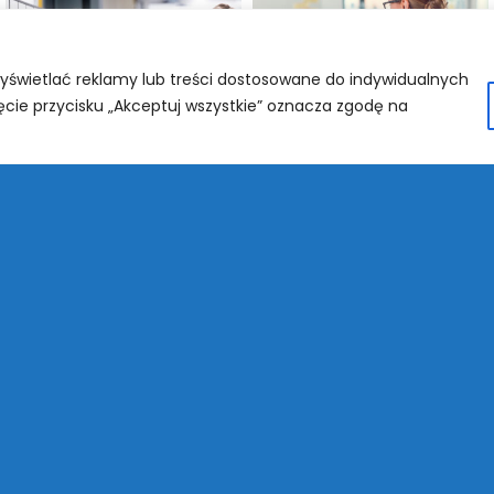
wyświetlać reklamy lub treści dostosowane do indywidualnych
ięcie przycisku „Akceptuj wszystkie” oznacza zgodę na
N
O
odstawowa im. Henryka Sienkiewicza w Starych
L
h
40
are Babice
U
2
E-mail
C
2 96 53
szkola@spstarebabice.pl