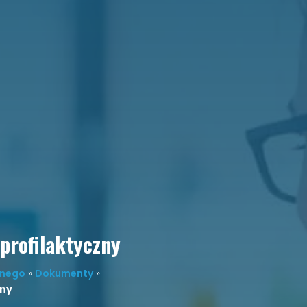
rofilaktyczny
lnego
»
Dokumenty
»
zny