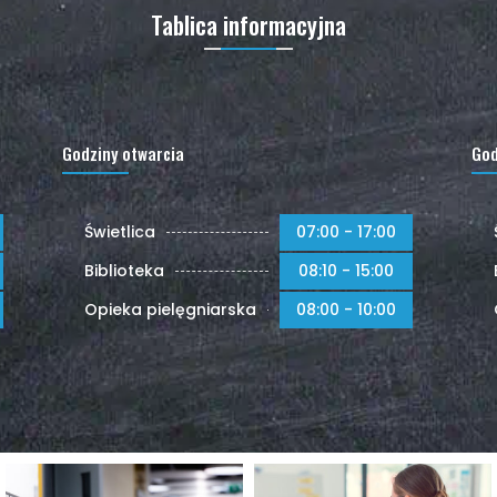
Tablica informacyjna
Godziny otwarcia
God
Świetlica
07:00 - 17:00
Biblioteka
08:10 - 15:00
Opieka pielęgniarska
08:00 - 10:00