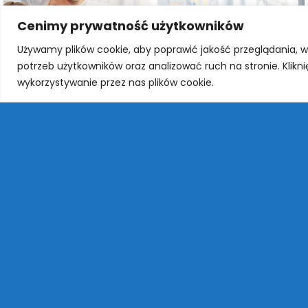
Cenimy prywatność użytkowników
Używamy plików cookie, aby poprawić jakość przeglądania, 
potrzeb użytkowników oraz analizować ruch na stronie. Klikn
wykorzystywanie przez nas plików cookie.
Szybkie menu
Kontakt
Szkoła P
O szkole
Babicac
Historia szkoły
ul. Polna 
Patron szkoły
05-082 St
Pracownicy
Telefon
Projekty
+48 22 72
Klasa dwujęzyczna