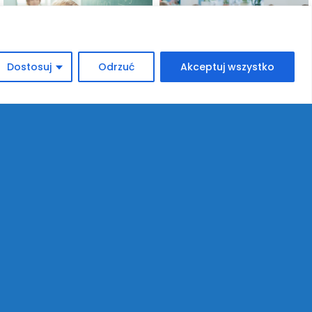
Dostosuj
Odrzuć
Akceptuj wszystko
ajnowsze aktualności
GŁOSZENIE
IP 9, 2026
ROCZYSTE ZAKOŃCZENIE ROKU SZKOLNEGO
025/2026
ZE 22, 2026