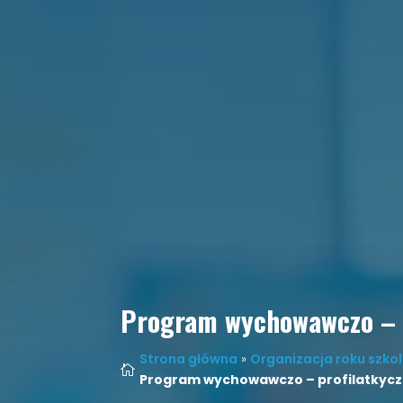
Program wychowawczo – p
Strona główna
»
Organizacja roku szko

Program wychowawczo – profilatkyc