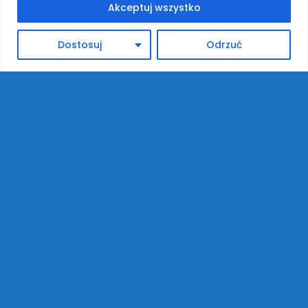
Akceptuj wszystko
OBIADY LISTOPAD 2024R.
30 WRZEŚNIA 2024
OBIADY LISTOPAD 2024 r.Koszt posiłków dla
Dostosuj
Odrzuć
uczniów klas „0” w LISTOPADZIE 2024...
OBIADY WRZESIEŃ I PAŹDZIERNIK 2024R.
22 SIERPNIA 2024
OBIADY WRZESIEŃ I PAŹDZIERNIK 2024 r.Koszt
posiłków dla uczniów klas „0” we...