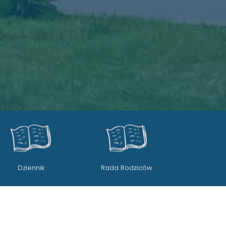
Rada Rodziców
Galeria Zdjęć
Ob