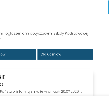
mi i ogłoszeniami dotyczącymi Szkoły Podstawowej
h.
iców
Dla uczniów
NIE
26
Państwo, informujemy, że w dniach 20.07.2026 r.
6 r. sekretariat...