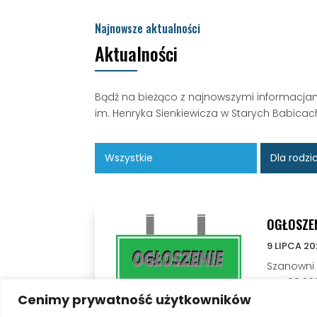
Najnowsze aktualności
Aktualności
Bądź na bieżąco z najnowszymi informacja
im. Henryka Sienkiewicza w Starych Babicac
Wszystkie
Dla rodz
OGŁOSZE
9 LIPCA 20
Szanowni 
– 14.08.202
Cenimy prywatność użytkowników