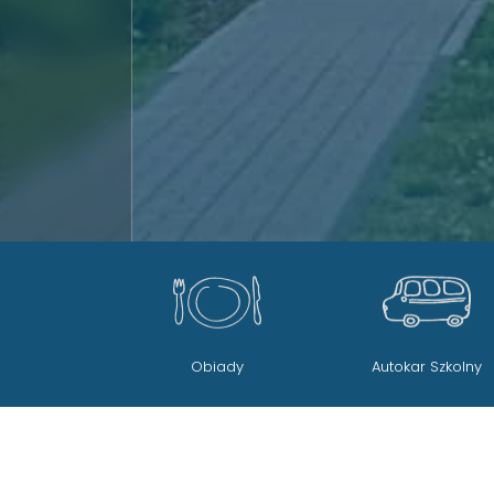
Obiady
Autokar Szkolny
Rekrutacja