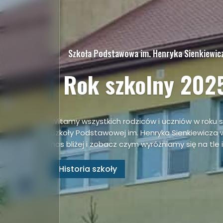
Szkoła Podstawowa im. Henryka Sienkiewic
Rok szkolny 202
Witamy wszystkich rodziców i uczniów w roku 
Szkoły Podstawowej im. Henryka Sienkiewicza 
nas bliżej i zobacz czym wyróżniamy się na tle
Historia szkoły