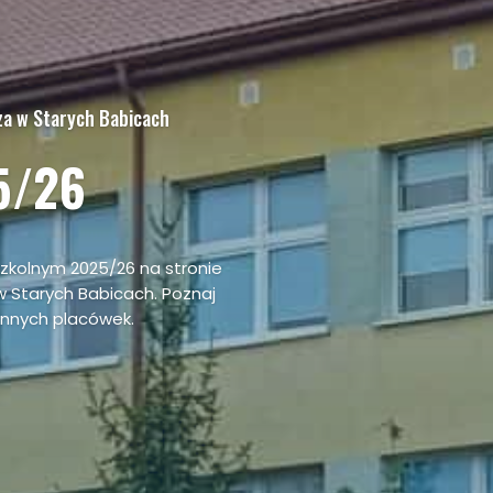
za w Starych Babicach
5/26
szkolnym 2025/26 na stronie
w Starych Babicach. Poznaj
 innych placówek.