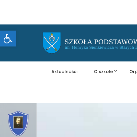
Otwórz pasek narzędzi
Aktualności
O szkole
Org