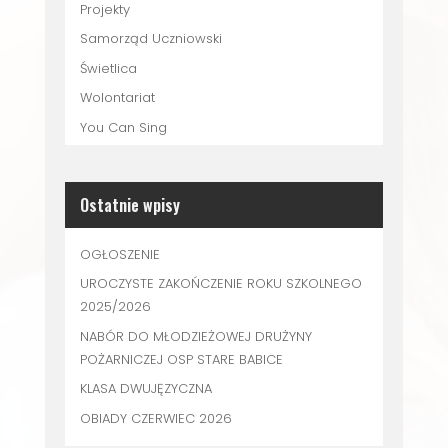
Projekty
Samorząd Uczniowski
Świetlica
Wolontariat
You Can Sing
Ostatnie wpisy
OGŁOSZENIE
UROCZYSTE ZAKOŃCZENIE ROKU SZKOLNEGO
2025/2026
NABÓR DO MŁODZIEŻOWEJ DRUŻYNY
POŻARNICZEJ OSP STARE BABICE
KLASA DWUJĘZYCZNA
OBIADY CZERWIEC 2026