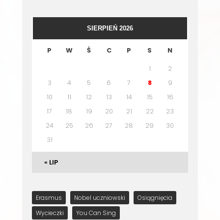
SIERPIEŃ 2026
P
W
Ś
C
P
S
N
1
2
3
4
5
6
7
8
9
10
11
12
13
14
15
16
17
18
19
20
21
22
23
24
25
26
27
28
29
30
31
« LIP
Erasmus
Nobel uczniowski
Osiągnięcia
Wycieczki
You Can Sing