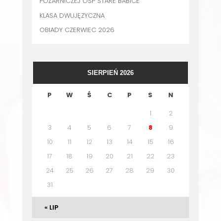
POŻARNICZEJ OSP STARE BABICE
KLASA DWUJĘZYCZNA
OBIADY CZERWIEC 2026
SIERPIEŃ 2026
P
W
Ś
C
P
S
N
1
2
3
4
5
6
7
8
9
10
11
12
13
14
15
16
17
18
19
20
21
22
23
24
25
26
27
28
29
30
31
« LIP