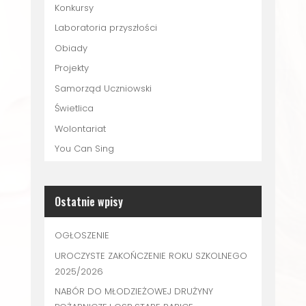
Konkursy
Laboratoria przyszłości
Obiady
Projekty
Samorząd Uczniowski
Świetlica
Wolontariat
You Can Sing
Ostatnie wpisy
OGŁOSZENIE
UROCZYSTE ZAKOŃCZENIE ROKU SZKOLNEGO
2025/2026
NABÓR DO MŁODZIEŻOWEJ DRUŻYNY