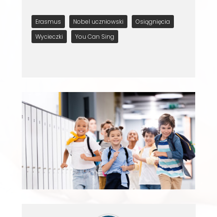
Erasmus
Nobel uczniowski
Osiągnięcia
Wycieczki
You Can Sing