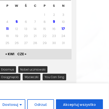
P
W
Ś
C
P
S
N
1
2
3
5
9
4
6
7
8
10
11
17
12
13
14
15
16
18
19
20
21
22
23
24
25
26
27
28
29
30
31
« KWI
CZE »
Erasmus
Nobel uczniowski
Osiągnięcia
Wycieczki
You Can Sing
Dostosuj
Odrzuć
Akceptuj wszystko