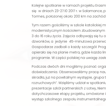
Kolejne spotkanie w ramach projektu Eras
się w dniach 23-27.10 2017 r. w Salamance, 
Tormes, położonej około 200 km na zachód
Tym razem gościliśmy w szkole katolickiej m
modernistycznym kościołem zbudowanym na
3 do 16 roku życia. Zajęcia odbywają się tu
dzwonków, a jedynie 45-minutowa przerwa, 
Gospodarze zadbali o każdy szczegół. Prog
opierało się na planie metra, gdzie każda l
programie. W części polskiej na uwagę zasłu
Podczas dwóch dni mogliśmy poznać organiz
doświadczenia. Obserwowaliśmy pracę nauc
skradła, już na powitalnym występie, grupa 
rozruchowych”. Wzięliśmy udział w spotkan
prezentacje szkół partnerskich z Łotwy, Niem
dotychczasowe etapy projektu, omówione i p
występ szkolnego zespołu instrumentalneg