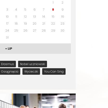
1
2
3
4
5
6
7
8
9
10
11
12
13
14
15
16
17
18
19
20
21
22
23
24
25
26
27
28
29
30
31
« LIP
Erasmus
Nobel uczniowski
Osiągnięcia
Wycieczki
You Can Sing