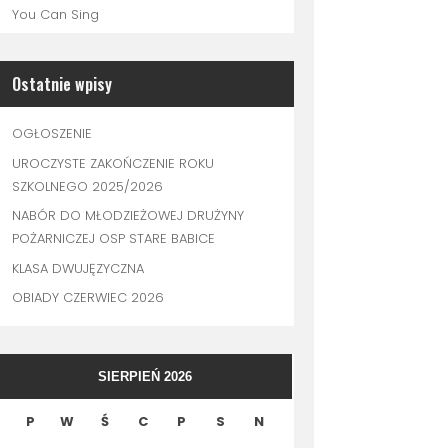
You Can Sing
Ostatnie wpisy
OGŁOSZENIE
UROCZYSTE ZAKOŃCZENIE ROKU
SZKOLNEGO 2025/2026
NABÓR DO MŁODZIEŻOWEJ DRUŻYNY
POŻARNICZEJ OSP STARE BABICE
KLASA DWUJĘZYCZNA
OBIADY CZERWIEC 2026
SIERPIEŃ 2026
P
W
Ś
C
P
S
N