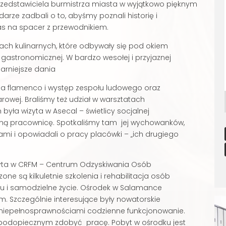
rzedstawiciela burmistrza miasta w wyjątkowo pięknym
arze zadbali o to, abyśmy poznali historię i
as na spacer z przewodnikiem.
tach kulinarnych, które odbywały się pod okiem
 gastronomicznej. W bardzo wesołej i przyjaznej
arniejsze dania
a flamenco i występ zespołu ludowego oraz
rowej. Braliśmy też udział w warsztatach
ła wizyta w Asecal – świetlicy socjalnej
ną pracownicę. Spotkaliśmy tam jej wychowanków,
niami i opowiadali o pracy placówki – „ich drugiego
yta w CRFM – Centrum Odzyskiwania Osób
ne są kilkuletnie szkolenia i rehabilitacja osób
u i samodzielne życie. Ośrodek w Salamance
ym. Szczególnie interesujące były nowatorskie
 niepełnosprawnościami codzienne funkcjonowanie.
podopiecznym zdobyć pracę. Pobyt w ośrodku jest