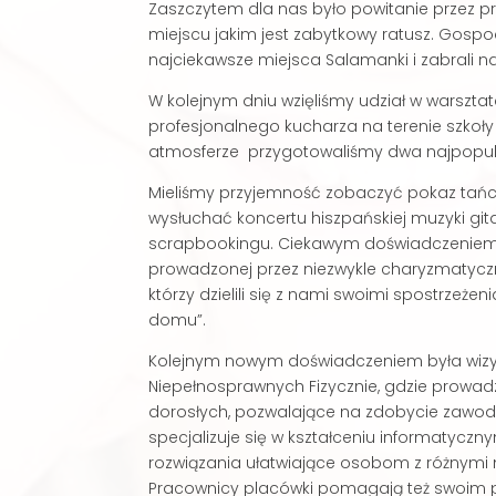
Zaszczytem dla nas było powitanie przez p
miejscu jakim jest zabytkowy ratusz. Gospod
najciekawsze miejsca Salamanki i zabrali n
W kolejnym dniu wzięliśmy udział w warszta
profesjonalnego kucharza na terenie szkoły
atmosferze przygotowaliśmy dwa najpopul
Mieliśmy przyjemność zobaczyć pokaz tańc
wysłuchać koncertu hiszpańskiej muzyki gita
scrapbookingu. Ciekawym doświadczeniem by
prowadzonej przez niezwykle charyzmatycz
którzy dzielili się z nami swoimi spostrzeże
domu”.
Kolejnym nowym doświadczeniem była wiz
Niepełnosprawnych Fizycznie, gdzie prowadzo
dorosłych, pozwalające na zdobycie zawod
specjalizuje się w kształceniu informatyczn
rozwiązania ułatwiające osobom z różnymi
Pracownicy placówki pomagają też swoim 