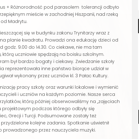
mus + Różnorodność pod parasolem tolerancji odbyło
przepięknym mieście w zachodniej Hiszpanii, nad rzeką
 od Madrytu.
ieszczącej się w budynku zakonu Trynitarzy wraz z
 planie kwadratu. Prowadzi ona edukację dzieci od
 od godz. 9.00 do 14.30. Co ciekawe, nie ma tam
którą uczniowie spędzają na boisku szkolnym.
ram był bardzo bogaty i ciekawy. Zwiedzanie szkoły
inia reprezentowała inne państwo biorące udział w
giwał wykonany przez uczniów kl. 3 Pałac Kultury.
ację pracy szkoły oraz warunki lokalowe i wymienić
zycieli i uczniów na każdym poziomie. Nasze serca
trzylatków, którą później obserwowaliśmy na „zajęciach
iu projektowym podczas którego odbyły się
iec, Grecji i Turcji. Podsumowane zostały też
rzydzielone kolejne zadania. Spotkanie uświetnił
o prowadzonego przez nauczyciela muzyki.