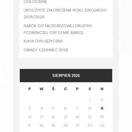
OGŁOSZENIE
UROCZYSTE ZAKOŃCZENIE ROKU SZKOLNEGO
2025/2026
NABÓR DO MŁODZIEŻOWEJ DRUŻYNY
POŻARNICZEJ OSP STARE BABICE
KLASA DWUJĘZYCZNA
OBIADY CZERWIEC 2026
SIERPIEŃ 2026
P
W
Ś
C
P
S
N
1
2
3
4
5
6
7
8
9
10
11
12
13
14
15
16
17
18
19
20
21
22
23