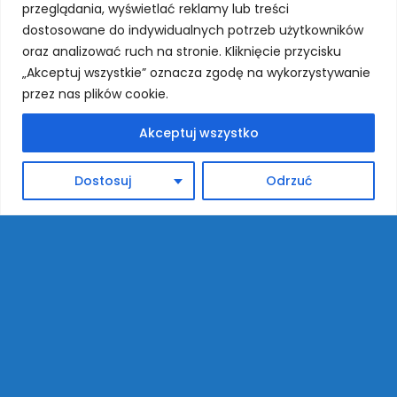
przeglądania, wyświetlać reklamy lub treści
dostosowane do indywidualnych potrzeb użytkowników
oraz analizować ruch na stronie. Kliknięcie przycisku
„Akceptuj wszystkie” oznacza zgodę na wykorzystywanie
przez nas plików cookie.
Akceptuj wszystko
Dostosuj
Odrzuć
Skontaktuj się z nami
Naciśnij by przejść do strony, gdzie wybierzesz
dogodną dla siebie formę
kontaktu
.
←
SZKOLENIA Z PIERWSZEJ POMOCY