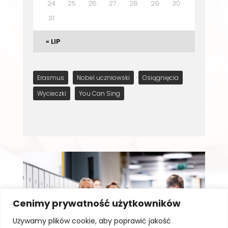
24
25
26
27
28
29
30
31
« LIP
Erasmus
Nobel uczniowski
Osiągnięcia
Wycieczki
You Can Sing
Cenimy prywatność użytkowników
Używamy plików cookie, aby poprawić jakość