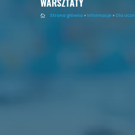
WARSZTATY
Strona główna
»
Informacje
»
Dla uczn
