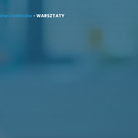
iów i rodziców
»
WARSZTATY