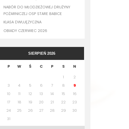
NABÓR DO MŁODZIEŻOWEJ DRUŻYNY
POŻARNICZEJ OSP STARE BABICE
KLASA DWUJĘZYCZNA
OBIADY CZERWIEC 2026
SIERPIEŃ 2026
P
W
Ś
C
P
S
N
1
2
3
4
5
6
7
8
9
10
11
12
13
14
15
16
17
18
19
20
21
22
23
24
25
26
27
28
29
30
31