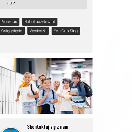
« LIP
Erasmus
Nobel uczniowski
Osiągnięcia
Wycieczki
You Can Sing
Skontaktuj się z nami