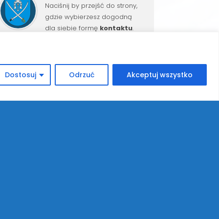
Naciśnij by przejść do strony,
gdzie wybierzesz dogodną
dla siebie formę
kontaktu
.
Dostosuj
Odrzuć
Akceptuj wszystko
RZEDMIOTOWE DLA UCZNIÓW KLAS IV-VIII
→