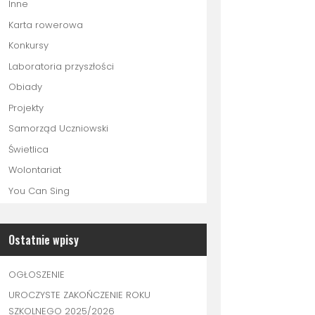
Inne
Karta rowerowa
Konkursy
Laboratoria przyszłości
Obiady
Projekty
Samorząd Uczniowski
Świetlica
Wolontariat
You Can Sing
Ostatnie wpisy
OGŁOSZENIE
UROCZYSTE ZAKOŃCZENIE ROKU
SZKOLNEGO 2025/2026