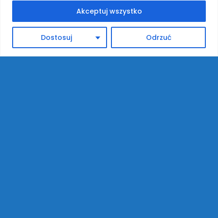
Akceptuj wszystko
Dostosuj
Odrzuć
Szybkie menu
O szkole
Historia szkoły
Patron szkoły
Pracownicy
Projekty
Klasa dwujęzyczna