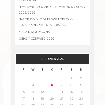
OGŁOSZENIE
UROCZYSTE ZAKOŃCZENIE ROKU SZKOLNEGO
2025/2026
NABÓR DO MŁODZIEŻOWEJ DRUŻYNY
POŻARNICZEJ OSP STARE BABICE
KLASA DWUJĘZYCZNA
OBIADY CZERWIEC 2026
SIERPIEŃ 2026
P
W
Ś
C
P
S
N
1
2
3
4
5
6
7
8
9
10
11
12
13
14
15
16
17
18
19
20
21
22
23