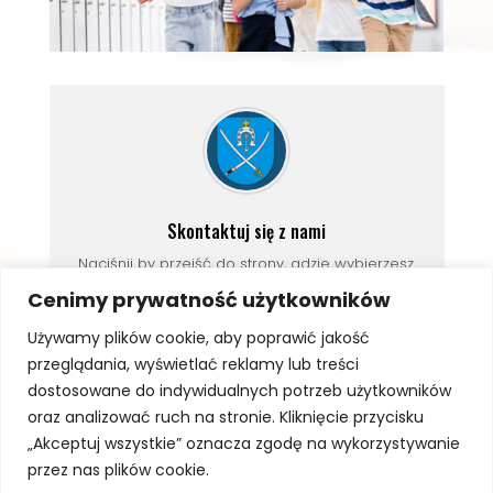
Skontaktuj się z nami
Naciśnij by przejść do strony, gdzie wybierzesz
dogodną dla siebie formę
kontaktu
.
Cenimy prywatność użytkowników
Używamy plików cookie, aby poprawić jakość
przeglądania, wyświetlać reklamy lub treści
dostosowane do indywidualnych potrzeb użytkowników
oraz analizować ruch na stronie. Kliknięcie przycisku
„Akceptuj wszystkie” oznacza zgodę na wykorzystywanie
←
YOU CAN SING 2025
OGŁOSZENIE
→
przez nas plików cookie.