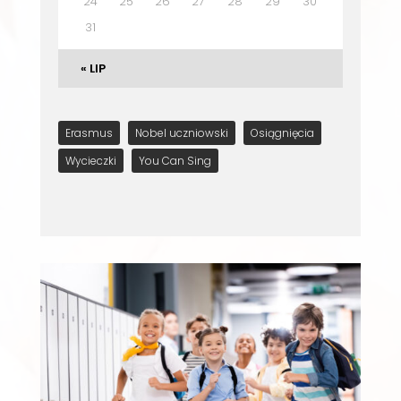
24
25
26
27
28
29
30
31
« LIP
Erasmus
Nobel uczniowski
Osiągnięcia
Wycieczki
You Can Sing