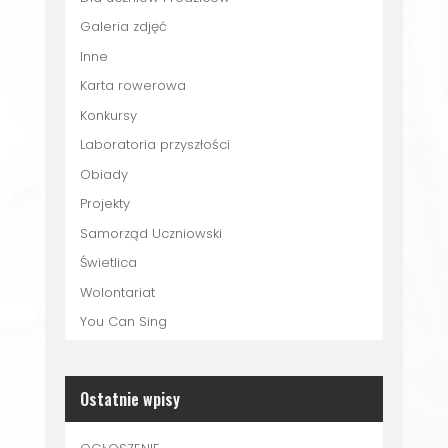
Galeria zdjęć
Inne
Karta rowerowa
Konkursy
Laboratoria przyszłości
Obiady
Projekty
Samorząd Uczniowski
Świetlica
Wolontariat
You Can Sing
Ostatnie wpisy