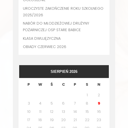
UROCZYSTE ZAKOŃCZENIE ROKU SZKOLNEGO
2025/2026
NABÓR DO MŁODZIEŻOWEJ DRUŻYNY
POŻARNICZEJ OSP STARE BABICE
KLASA DWUJĘZYCZNA
OBIADY CZERWIEC 2026
SIERPIEŃ 2026
P
W
Ś
C
P
S
N
1
2
3
4
5
6
7
8
9
10
11
12
13
14
15
16
17
18
19
20
21
22
23