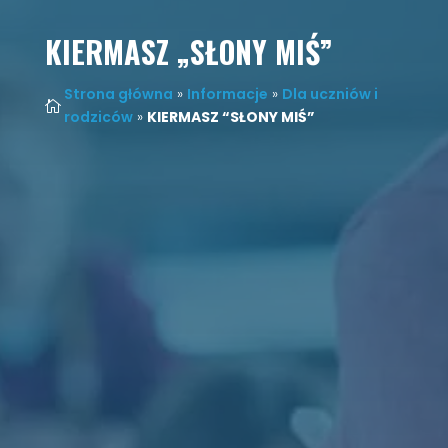
KIERMASZ „SŁONY MIŚ”
Strona główna
»
Informacje
»
Dla uczniów i

rodziców
»
KIERMASZ “SŁONY MIŚ”