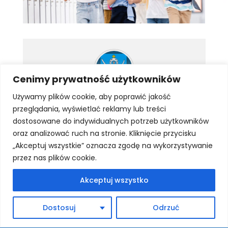
Cenimy prywatność użytkowników
Używamy plików cookie, aby poprawić jakość
Skontaktuj się z nami
przeglądania, wyświetlać reklamy lub treści
dostosowane do indywidualnych potrzeb użytkowników
Naciśnij by przejść do strony, gdzie wybierzesz
oraz analizować ruch na stronie. Kliknięcie przycisku
dogodną dla siebie formę
kontaktu
.
„Akceptuj wszystkie” oznacza zgodę na wykorzystywanie
przez nas plików cookie.
Akceptuj wszystko
Dostosuj
Odrzuć
←
YOU CAN SING
OBIADY LUTY 2026
→