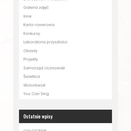
Galeria zdjęć
Inne
Karta rowerowa
Konkursy
Laboratoria przyszłości
Obiady
Projekty
Samorząd Uczniowski
Świetlica
Wolontariat
You Can Sing
Ostatnie wpisy
OGŁOSZENIE