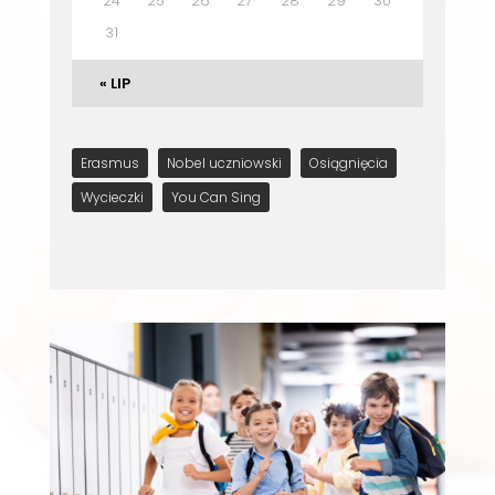
24
25
26
27
28
29
30
31
« LIP
Erasmus
Nobel uczniowski
Osiągnięcia
Wycieczki
You Can Sing