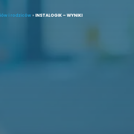
iów i rodziców
»
INSTALOGIK – WYNIKI