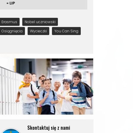
« LIP
Erasmus
Nobel uczniowski
Osiągnięcia
Wycieczki
You Can Sing
Skontaktuj się z nami