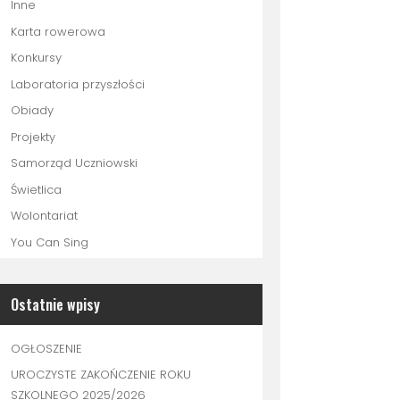
Inne
Karta rowerowa
Konkursy
Laboratoria przyszłości
Obiady
Projekty
Samorząd Uczniowski
Świetlica
Wolontariat
You Can Sing
Ostatnie wpisy
OGŁOSZENIE
UROCZYSTE ZAKOŃCZENIE ROKU
SZKOLNEGO 2025/2026