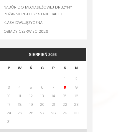
NABÓR DO MŁODZIEŻOWEJ DRUŻYNY
POŻARNICZEJ OSP STARE BABICE
KLASA DWUJĘZYCZNA
OBIADY CZERWIEC 2026
SIERPIEŃ 2026
P
W
Ś
C
P
S
N
1
2
3
4
5
6
7
8
9
10
11
12
13
14
15
16
17
18
19
20
21
22
23
24
25
26
27
28
29
30
31