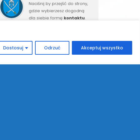
Naciśnij by przejść do strony,
gdzie wybierzesz dogodną
dla siebie formę
kontaktu
.
Dostosuj
Odrzuć
Akceptuj wszystko
REKRUTACJA DO KLASY PIERWSZEJ
→