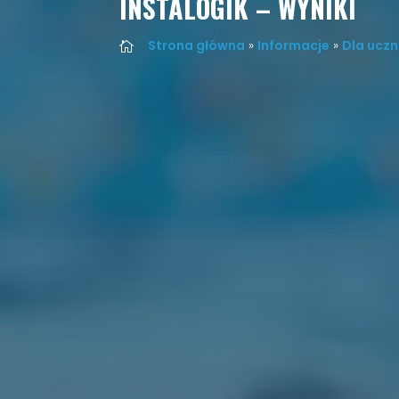
INSTALOGIK – WYNIKI
Strona główna
»
Informacje
»
Dla uczn
