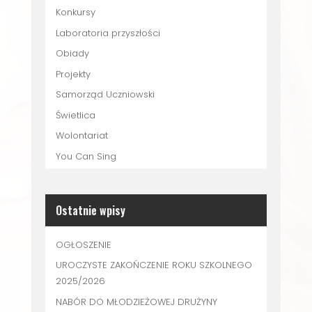
Konkursy
Laboratoria przyszłości
Obiady
Projekty
Samorząd Uczniowski
Świetlica
Wolontariat
You Can Sing
Ostatnie wpisy
OGŁOSZENIE
UROCZYSTE ZAKOŃCZENIE ROKU SZKOLNEGO
2025/2026
NABÓR DO MŁODZIEŻOWEJ DRUŻYNY