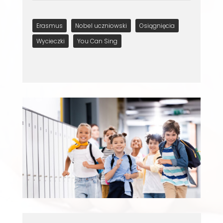
Erasmus
Nobel uczniowski
Osiągnięcia
Wycieczki
You Can Sing