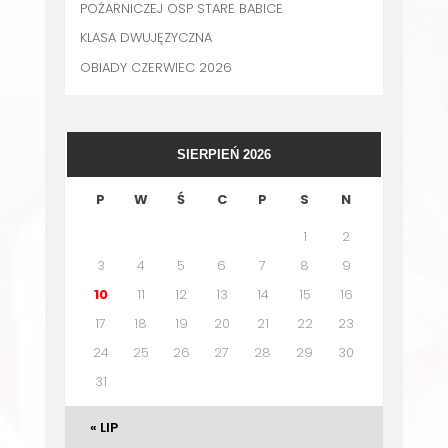
POŻARNICZEJ OSP STARE BABICE
KLASA DWUJĘZYCZNA
OBIADY CZERWIEC 2026
SIERPIEŃ 2026
P
W
Ś
C
P
S
N
1
2
3
4
5
6
7
8
9
10
11
12
13
14
15
16
17
18
19
20
21
22
23
24
25
26
27
28
29
30
31
« LIP