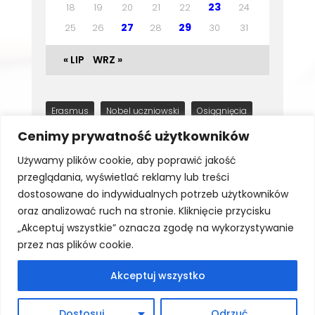
23
18
19
20
21
22
24
27
29
25
26
28
30
31
« LIP
WRZ »
Erasmus
Nobel uczniowski
Osiągnięcia
Wycieczki
You Can Sing
Cenimy prywatność użytkowników
Używamy plików cookie, aby poprawić jakość
przeglądania, wyświetlać reklamy lub treści
dostosowane do indywidualnych potrzeb użytkowników
oraz analizować ruch na stronie. Kliknięcie przycisku
„Akceptuj wszystkie” oznacza zgodę na wykorzystywanie
przez nas plików cookie.
Akceptuj wszystko
Szybkie menu
Dostosuj
Odrzuć